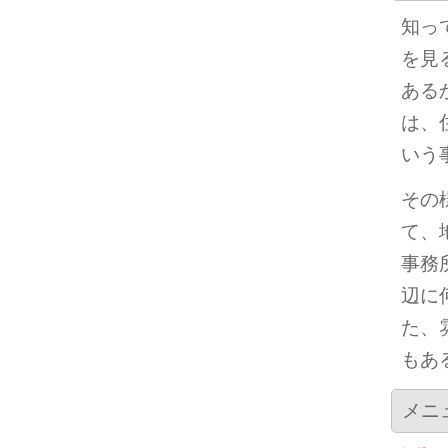
知っ
を見
ある
は、
いう
その
て、
事務
辺に
た、
もあ
メニ