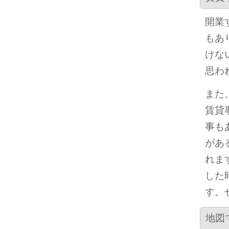
開業
もあ
けな
思わ
また
賃貸
事も
があ
れま
した
す。
地図